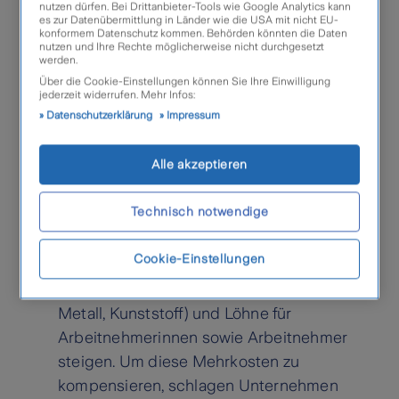
nutzen dürfen. Bei Drittanbieter-Tools wie Google Analytics kann
Unternehmen mehr Geld ausgeben können,
es zur Datenübermittlung in Länder wie die USA mit nicht EU-
konformem Datenschutz kommen. Behörden könnten die Daten
die Menge an Produkten jedoch gleich
nutzen und Ihre Rechte möglicherweise nicht durchgesetzt
werden.
bleibt. Die Folge: Anbieter erhöhen die
Über die Cookie-Einstellungen können Sie Ihre Einwilligung
Preise.
jederzeit widerrufen. Mehr Infos:
Datenschutzerklärung
Impressum
Hohe Nachfrage
: Wenn Konsumentinnen
und Konsumenten mehr kaufen, als
Alle akzeptieren
Unternehmen kurzfristig produzieren
können, reagieren Märkte mit
Technisch notwendige
Preiserhöhungen.
Cookie-Einstellungen
Steigende Produktionskosten
: Auch
Energiepreise (Strom, Gas), Rohstoffe (Holz,
Metall, Kunststoff) und Löhne für
Arbeitnehmerinnen sowie Arbeitnehmer
steigen. Um diese Mehrkosten zu
kompensieren, schlagen Unternehmen