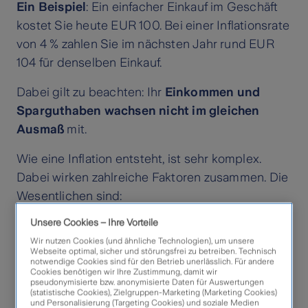
Ein Beispiel
: Ein einfacher Einkauf im Geschäft
kostet Sie heute EUR 100. Bei einer Inflationsrate
von 4 % zahlen Sie im nächsten Jahr rund EUR
104 für denselben Einkauf.
Dabei gilt zu beachten: Ihr
Einkommen und
Sparguthaben wachsen nicht im gleichen
Ausmaß
mit.
Wie eine Inflation entsteht, ist sehr komplex.
Dabei wirken zahlreiche Faktoren zusammen. Die
Wesentlichen sind:
Unsere Cookies – Ihre Vorteile
Steigende Geldmenge
: Wenn
Wir nutzen Cookies (und ähnliche Technologien), um unsere
Notenbanken neues Geld in den Umlauf
Webseite optimal, sicher und störungsfrei zu betreiben. Technisch
notwendige Cookies sind für den Betrieb unerlässlich. Für andere
bringen, ist mehr Geld verfügbar, als es
Cookies benötigen wir Ihre Zustimmung, damit wir
pseudonymisierte bzw. anonymisierte Daten für Auswertungen
Waren gibt. Die Liquidität steigt, was
(statistische Cookies), Zielgruppen-Marketing (Marketing Cookies)
bedeutet, dass Menschen und
und Personalisierung (Targeting Cookies) und soziale Medien