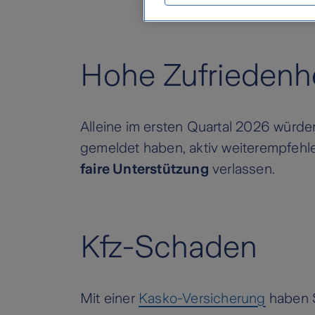
Hohe Zufriedenhe
Alleine im ersten Quartal 2026 würd
gemeldet haben, aktiv weiterempfehle
faire Unterstützung
verlassen.
Kfz-Schaden
Mit einer
Kasko-Versicherung
haben S