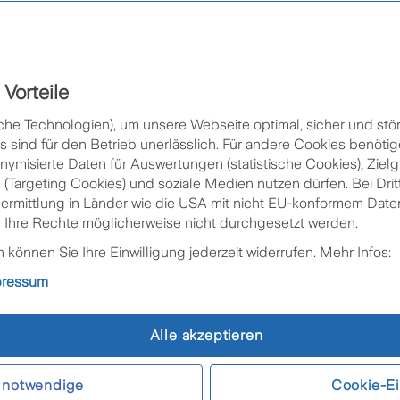
Vorteile
 da.
Mehr Info
che Technologien), um unsere Webseite optimal, sicher und stör
sind für den Betrieb unerlässlich. Für andere Cookies benötig
nymisierte Daten für Auswertungen (statistische Cookies), Zie
Vorschadenbesichtig
 (Targeting Cookies) und soziale Medien nutzen dürfen. Bei Drit
bermittlung in Länder wie die USA mit nicht EU-konformem Da
Kfz-Schaden
 Ihre Rechte möglicherweise nicht durchgesetzt werden.
rladen
können Sie Ihre Einwilligung jederzeit widerrufen. Mehr Infos:
Rechtsfall
pressum
Haushalts-/Eigenhei
Notfallhilfe (Assistanc
Alle akzeptieren
Checkliste für den Sch
 notwendige
Cookie-Ei