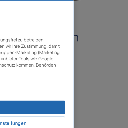
s zum Schaden
ungsfrei zu betreiben.
en wir Ihre Zustimmung, damit
lgruppen-Marketing (Marketing
ung
tanbieter-Tools wie Google
tenschutz kommen. Behörden
mschaden
e)
adenfall
nstellungen