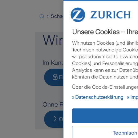
Schaden
Unsere Cookies – Ihre 
Wir sind für Sie
Wir nutzen Cookies (und ähnli
Technisch notwendige Cookies 
wir pseudonymisierte bzw. ano
Im Kundenportal:
Cookies) und Personalisierung
Analytics kann es zur Datenü
könnten die Daten nutzen und
Einloggen
App runte
Über die Cookie-Einstellungen 
Datenschutzerklärung
Im
Ohne Registrierung:
Online Schaden melden
Technisch