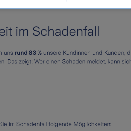
Downloads
it im Schadenfall
en uns
rund 83 %
unsere Kundinnen und Kunden, di
n. Das zeigt: Wer einen Schaden meldet, kann sic
ie im Schadenfall folgende Möglichkeiten: