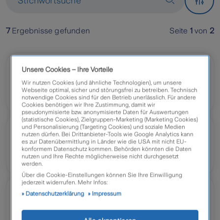
Stichwortsuche
7
Ergebnisse gefunden
Seite
1
von
2
Unsere Cookies – Ihre Vorteile
Neuigkeiten | 2. Juli 2026
Sicherheit für Mensch und Natur:
Wir nutzen Cookies (und ähnliche Technologien), um unsere
Webseite optimal, sicher und störungsfrei zu betreiben. Technisch
Naturschutzbund Österreich und Zurich
notwendige Cookies sind für den Betrieb unerlässlich. Für andere
Cookies benötigen wir Ihre Zustimmung, damit wir
starten Kooperation
pseudonymisierte bzw. anonymisierte Daten für Auswertungen
(statistische Cookies), Zielgruppen-Marketing (Marketing Cookies)
und Personalisierung (Targeting Cookies) und soziale Medien
Neuigkeiten | 23. Juni 2026
nutzen dürfen. Bei Drittanbieter-Tools wie Google Analytics kann
es zur Datenübermittlung in Länder wie die USA mit nicht EU-
Zurich für Betriebliche
konformem Datenschutz kommen. Behörden könnten die Daten
Gesundheitsförderung ausgezeichnet
nutzen und Ihre Rechte möglicherweise nicht durchgesetzt
werden.
Über die Cookie-Einstellungen können Sie Ihre Einwilligung
jederzeit widerrufen. Mehr Infos:
Neuigkeiten | 6. Mai 2026
Datenschutzerklärung
Impressum
Zurich siegt mit bestem Kundenservice
beim Recommender Award 2026