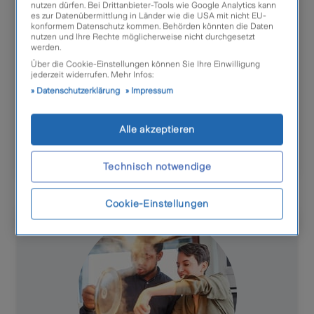
nutzen dürfen. Bei Drittanbieter-Tools wie Google Analytics kann
Sichern Sie Ihr wertvolles Rad lieber
es zur Datenübermittlung in Länder wie die USA mit nicht EU-
doppelt ab. Jetzt mit -45% Rabatt*!
konformem Datenschutz kommen. Behörden könnten die Daten
nutzen und Ihre Rechte möglicherweise nicht durchgesetzt
werden.
45%
Jetzt berechnen
Über die Cookie-Einstellungen können Sie Ihre Einwilligung
jederzeit widerrufen. Mehr Infos:
Datenschutzerklärung
Impressum
Jetzt!
Beratungstermin vereinbaren
Alle akzeptieren
Produktinfos holen
Technisch notwendige
Cookie-Einstellungen