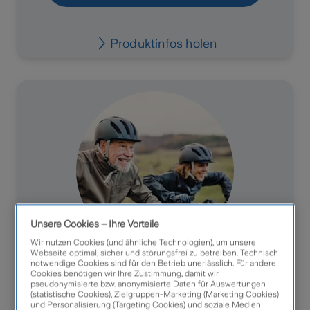
Produktinfos holen
Unsere Cookies – Ihre Vorteile
Wir nutzen Cookies (und ähnliche Technologien), um unsere
Webseite optimal, sicher und störungsfrei zu betreiben. Technisch
notwendige Cookies sind für den Betrieb unerlässlich. Für andere
E-Bike- &
Cookies benötigen wir Ihre Zustimmung, damit wir
pseudonymisierte bzw. anonymisierte Daten für Auswertungen
Fahrradversicherung
(statistische Cookies), Zielgruppen-Marketing (Marketing Cookies)
und Personalisierung (Targeting Cookies) und soziale Medien