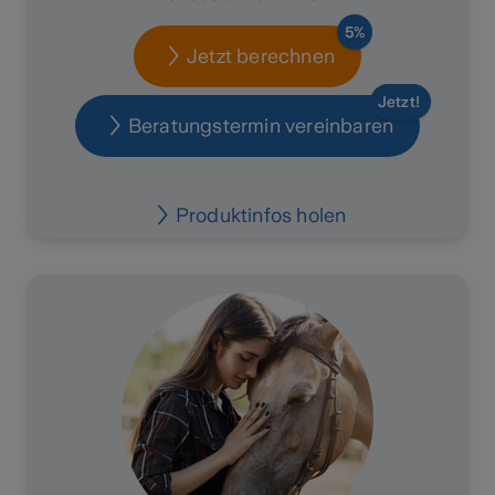
5%
Jetzt berechnen
Jetzt!
Beratungstermin vereinbaren
Produktinfos holen