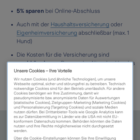
5% sparen
bei Online-Abschluss
Auch mit der
Haushaltsversicherung
oder
Eigenheimversicherung
abschließbar (max. 1
Hund)
Die Kosten für die Versicherung sind
unabhängig
von Rasse oder Alter des Hundes
Unsere Cookies – Ihre Vorteile
Ihr Hund ist auch versichert, wenn andere mit
Wir nutzen Cookies (und ähnliche Technologien), um unsere
Webseite optimal, sicher und störungsfrei zu betreiben. Technisch
ihm unterwegs sind
notwendige Cookies sind für den Betrieb unerlässlich. Für andere
Cookies benötigen wir Ihre Zustimmung, damit wir
Kein Selbstbehalt
im Schadenfall
pseudonymisierte bzw. anonymisierte Daten für Auswertungen
(statistische Cookies), Zielgruppen-Marketing (Marketing Cookies)
und Personalisierung (Targeting Cookies) und soziale Medien
nutzen dürfen. Bei Drittanbieter-Tools wie Google Analytics kann
So geht's weiter
es zur Datenübermittlung in Länder wie die USA mit nicht EU-
konformem Datenschutz kommen. Behörden könnten die Daten
nutzen und Ihre Rechte möglicherweise nicht durchgesetzt
werden.
Über die Cookie-Einstellungen können Sie Ihre Einwilligung