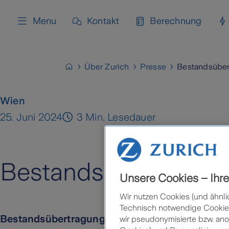
content
Menu
Kontakt
Berechnung
Über Zurich
Presse
Bestandsüber
Wien
25. Juni 2024
3 Min. Lesedauer
Bestandsübertragun
Unsere Cookies – Ihre 
Wir nutzen Cookies (und ähnli
Technisch notwendige Cookies 
Bestandsübertragung GAIDAC – Zurich
wir pseudonymisierte bzw. ano