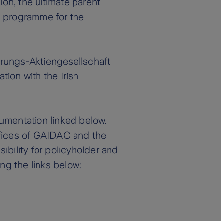
on, the ultimate parent
 programme for the
herungs-Aktiengesellschaft
tion with the Irish
cumentation linked below.
offices of GAIDAC and the
ibility for policyholder and
ng the links below: