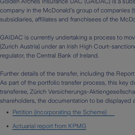
Golden Arches Insurance DAC (GAIDAC) is a subsidi
company in the McDonald’s group of companies (t
subsidiaries, affiliates and franchisees of the McD
GAIDAC is currently undertaking a process to move 
(Zurich Austria) under an Irish High Court-sanctione
regulator, the Central Bank of Ireland.
Further details of the transfer, including the Repo
As part of the portfolio transfer process, this key
transferee, Zürich Versicherungs-Aktiengesellschaf
shareholders, the documentation to be displayed at 
Petition (incorporating the Scheme)
Actuarial report from KPMG