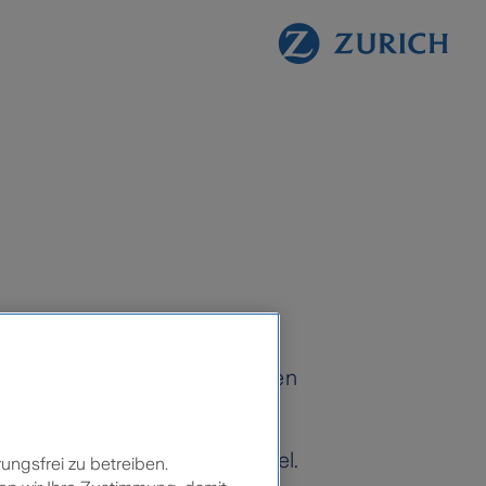
 Selbst wenn Sie freigesprochen
lialleiter im Lebensmittelhandel.
ungsfrei zu betreiben.