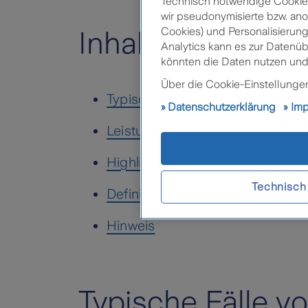
Technisch notwendige Cookies 
wir pseudonymisierte bzw. ano
Cookies) und Personalisierung
Inhalt
Analytics kann es zur Datenü
könnten die Daten nutzen und
Über die Cookie-Einstellungen 
Typische Fälle von Strafverfahre
Datenschutzerklärung
Im
Leistungsumfang
Highlights
Technisch
Definition Vorsatz
Hinweis
Typische Fälle vo