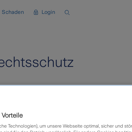
Schaden
Login
Rechtsschutz
tehen
eleitet als gedacht. Oft genügt der bloße Verdacht.
f-Rechtsschutz praktisch auf allen Kosten sitzen.
Vorteile
wie z.B. Sicherheitsbeauftragte, Lagerleiter oder Fi
che Technologien), um unsere Webseite optimal, sicher und stör