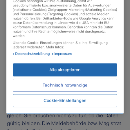
Cookies benötigen wir Ihre Zustimmung, damit wir
Die Behördenabkürzung im
pseudonymisierte bzw. anonymisierte Daten für Auswertungen
(statistische Cookies), Zielgruppen-Marketing (Marketing Cookies)
und Personalisierung (Targeting Cookies) und soziale Medien
Kennzeichen bleibt gleich
nutzen dürfen. Bei Drittanbieter-Tools wie Google Analytics kann
es zur Datenübermittlung in Länder wie die USA mit nicht EU-
konformem Datenschutz kommen. Behörden könnten die Daten
Kennzeichen von Fahrzeugen sind in Österreich
nutzen und Ihre Rechte möglicherweise nicht durchgesetzt
werden.
immer gleichermaßen aufgebaut: Nach dem EU-
Über die Cookie-Einstellungen können Sie Ihre Einwilligung
jederzeit widerrufen. Mehr Infos:
Sternenkranz und das A (für Österreich) folgt das
Datenschutzerklärung
Impressum
Kürzel für den Zulassungsbezirk/Behörde,
daraufhin das Wappen des Bundeslandes und
Alle akzeptieren
zum Schluss das personalisierte
Vormerkzeichen.
Technisch notwendige
Ziehen Sie innerhalb desselben Ortes um (zum
Beispiel innerhalb Wiens von Leopoldstadt nach
Cookie-Einstellungen
Simmering), bleibt demzufolge das Kürzel „W“
gleich. Sie brauchen nichts zu tun, da die Daten
gültig bleiben. Die Meldebehörde bzw. Magistrat