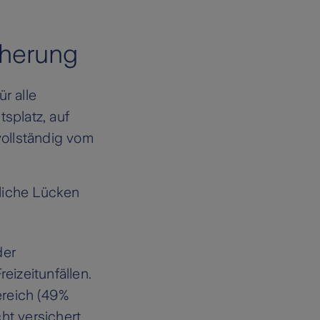
cherung
ür alle
splatz, auf
ollständig vom
bliche Lücken
der
eizeitunfällen.
bereich (49%
cht versichert.