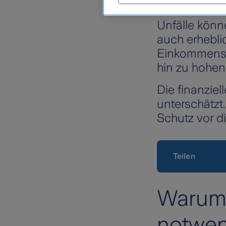
und
bietet f
Unfälle könn
auch erhebli
Einkommensve
hin zu hohen
Die finanzie
unterschätzt
Schutz vor d
Teilen
Warum 
notwe