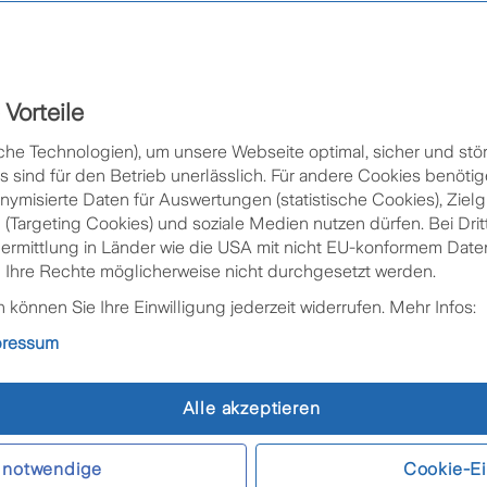
Vorteile
allversicherung?
che Technologien), um unsere Webseite optimal, sicher und stör
sind für den Betrieb unerlässlich. Für andere Cookies benötig
nfallversicherung?
nymisierte Daten für Auswertungen (statistische Cookies), Zie
 (Targeting Cookies) und soziale Medien nutzen dürfen. Bei Drit
bermittlung in Länder wie die USA mit nicht EU-konformem Da
by
Blog
6. Oktober 2025
7 Min. Lesedau
 Ihre Rechte möglicherweise nicht durchgesetzt werden.
h passieren
jährlich rund 826.000 Unfälle
können Sie Ihre Einwilligung jederzeit widerrufen. Mehr Infos:
de zehnte Österreicherin und jeder zehnte Ö
pressum
fall im Jahr. Besonders alarmierend:
Zwei D
hehen in der Freizeit
und sind durch die g
Alle akzeptieren
herung nicht abgedeckt.
 Unfallversicherung
schließt diese Verso
 notwendige
Cookie-Ei