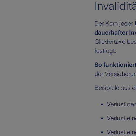
Invalidi
Der Kern jeder 
dauerhafter Inv
Gliedertaxe bes
festlegt.
So funktionier
der Versicherun
Beispiele aus d
Verlust de
Verlust ei
Verlust ei