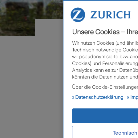
Unsere Cookies – Ihre 
Blog
Was ist eine Unf
Wir nutzen Cookies (und ähnli
Technisch notwendige Cookies 
Was ist eine U
wir pseudonymisierte bzw. ano
Cookies) und Personalisierung
Analytics kann es zur Datenü
Freizeit & Hob
könnten die Daten nutzen und
In Österreic
Über die Cookie-Einstellungen 
bedeutet, je
Datenschutzerklärung
Im
hat einen Un
Unfälle gesc
Unfallversic
Eine
private
Technisch