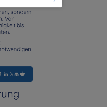
einem Unfall
.
hen, sondern
n. Von
gkeit bis
ten.
t
n notwendigen
rung