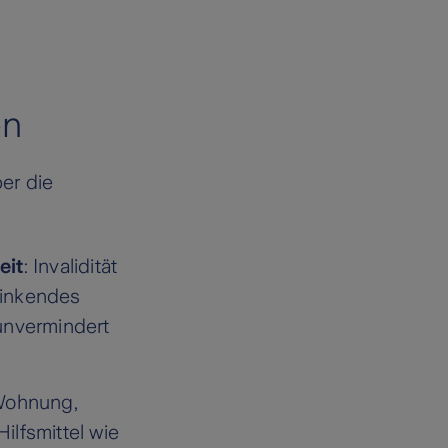
t
en
ber die
eit
: Invalidität
 sinkendes
unvermindert
Wohnung,
lfsmittel wie