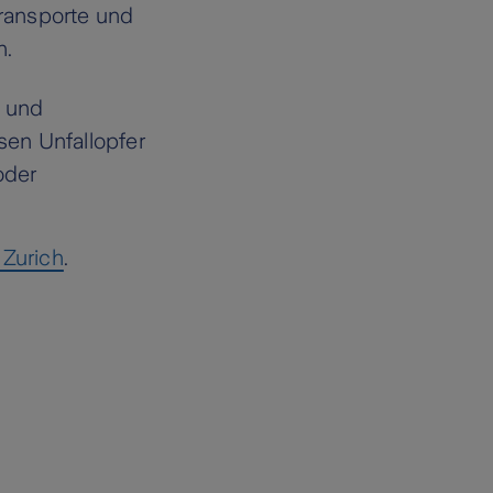
Transporte und
n.
e und
en Unfallopfer
oder
 Zurich
.