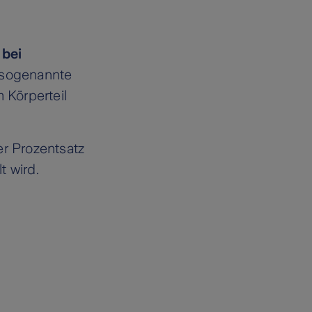
 bei
 sogenannte
 Körperteil
er Prozentsatz
t wird.