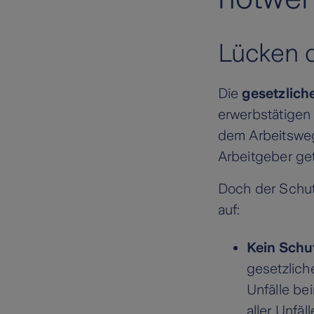
Lücken d
Die
gesetzlich
erwerbstätigen 
dem Arbeitsweg
Arbeitgeber ge
Doch der Schut
auf:
Kein Schut
gesetzliche
Unfälle be
aller Unfäl