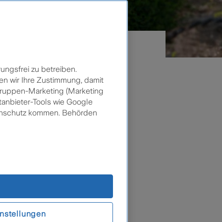
ungsfrei zu betreiben.
en wir Ihre Zustimmung, damit
lgruppen-Marketing (Marketing
tanbieter-Tools wie Google
tenschutz kommen. Behörden
er
– das
sterreicher
rittel dieser
esetzliche
rgungslücken
nstellungen