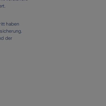
rt.
itt haben
rsicherung.
nd der