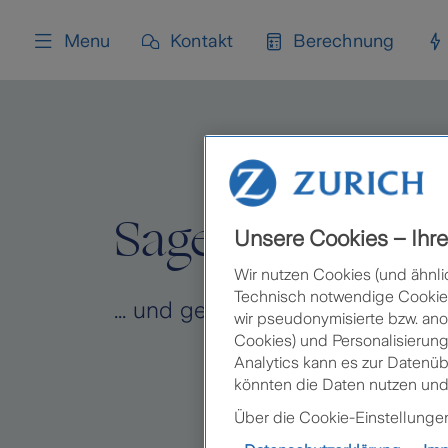
content
Menu
Kontakt
Berechnung
Sagen Sie „Ja“
Unsere Cookies – Ihre 
Wir nutzen Cookies (und ähnli
Technisch notwendige Cookies 
... und gehen Sie shoppen.
wir pseudonymisierte bzw. ano
Cookies) und Personalisierung
Analytics kann es zur Datenü
könnten die Daten nutzen und
Über die Cookie-Einstellungen 