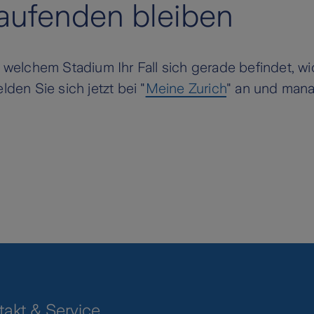
aufenden bleiben
tz anbieten.
in welchem Stadium Ihr Fall sich gerade befindet,
lden Sie sich jetzt bei "
Meine Zurich
" an und mana
takt & Service