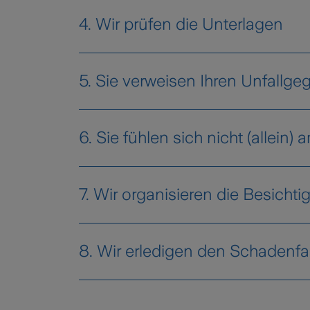
Unser Angebot für P
4. Wir prüfen die Unterlagen
5. Sie verweisen Ihren Unfallge
6. Sie fühlen sich nicht (allein)
7. Wir organisieren die Besicht
Die meisten Schäden werden durch ein
8. Wir erledigen den Schadenfal
oder im
Drive-in-Center
. Das Gutacht
Der Geschädigte muss uns übrigens 
grundsätzlich versicherten Schadens