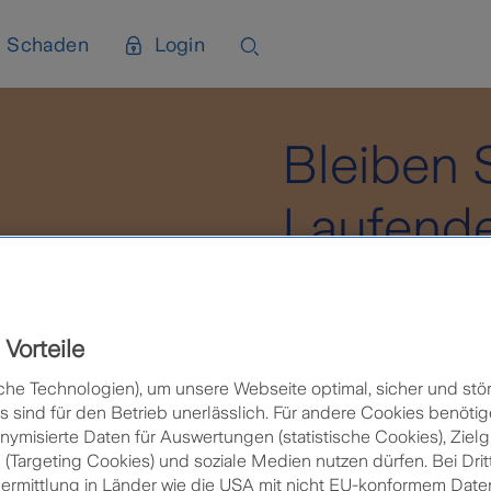
Schaden
Login
Bleiben 
Laufend
Registrieren Sie 
Bearbeitungs-Stat
Vorteile
che Technologien), um unsere Webseite optimal, sicher und stör
sind für den Betrieb unerlässlich. Für andere Cookies benötig
Jetzt registrieren
nymisierte Daten für Auswertungen (statistische Cookies), Zie
 (Targeting Cookies) und soziale Medien nutzen dürfen. Bei Drit
bermittlung in Länder wie die USA mit nicht EU-konformem Da