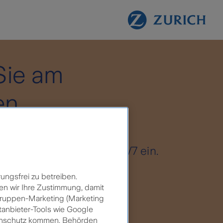
Sie am
en
sich und sehen Sie den
us Ihres Schadenfalls 24/7 ein.
ungsfrei zu betreiben.
en wir Ihre Zustimmung, damit
lgruppen-Marketing (Marketing
tanbieter-Tools wie Google
tenschutz kommen. Behörden