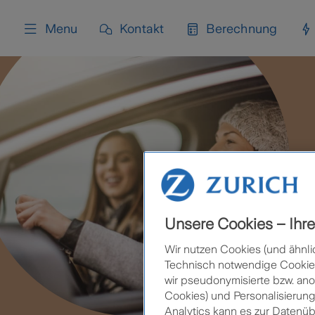
content
Menu
Kontakt
Berechnung
Unsere Cookies – Ihre 
Wir nutzen Cookies (und ähnli
Technisch notwendige Cookies 
wir pseudonymisierte bzw. ano
Cookies) und Personalisierung
Analytics kann es zur Datenü