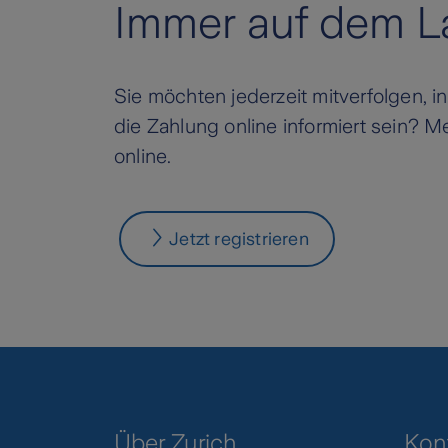
Immer auf dem L
einem fairen Eigenleistungsstundensa
Sie möchten jederzeit mitverfolgen, 
die Zahlung online informiert sein? Me
online.
Jetzt registrieren
Über Zurich
Kon