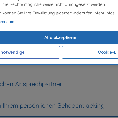
 Ihre Rechte möglicherweise nicht durchgesetzt werden.
können Sie Ihre Einwilligung jederzeit widerrufen. Mehr Infos:
denfall weiter
pressum
häden läuft bei Zurich normalerweise folgendermaß
Alle akzeptieren
 notwendige
Cookie-Ei
t
ichen Ansprechpartner
u Ihrem persönlichen Schadentracking
Europäischen Unfallbericht