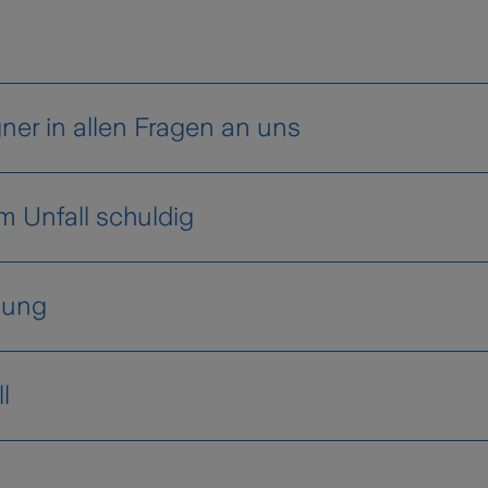
rivatkundInnen
Meine Zurich
gner in allen Fragen an uns
 am Unfall schuldig
igung
en Sachverständigen besichtigt. Die Besichtigung 
l
en liegt uns meist 3-4 Tage nach der Besichtigung 
nicht immer eine Reparaturrechnung vorlegen. So
 - eine Zahlung ohne Rechnungsvorlage erwünscht i