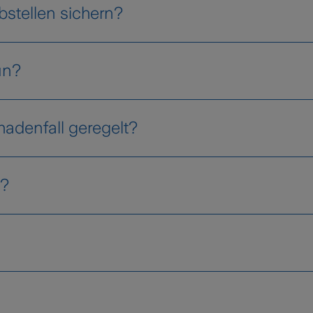
stellen sichern?
un?
erzüglich über die Online-Schadenmeldung unter
hadenfall geregelt?
ungsbeleges (Kassabon) für dein Bike und abgesch
g?
ruchdiebstahls oder Beraubung muss auch eine poli
gsfall schnell bearbeiten und bitten dich, bei Be