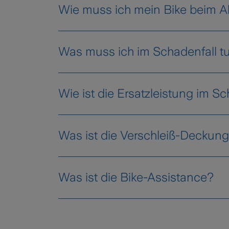
Wie muss ich mein Bike beim Ab
Was muss ich im Schadenfall t
Bitte melde deinen Schaden unv
Wie ist die Ersatzleistung im Sc
bike-versicherung
.
Lade bitte ein Foto deines Zahl
Was ist die Verschleiß-Deckun
Im Falle eines Diebstahls, Einb
hochgeladen werden.
Was ist die Bike-Assistance?
Danach können wir deinen Leistun
mitzuwirken.