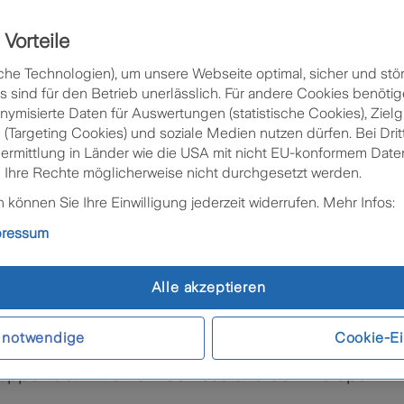
Vorteile
che Technologien), um unsere Webseite optimal, sicher und stör
sind für den Betrieb unerlässlich. Für andere Cookies benötig
nymisierte Daten für Auswertungen (statistische Cookies), Zie
 (Targeting Cookies) und soziale Medien nutzen dürfen. Bei Drit
bermittlung in Länder wie die USA mit nicht EU-konformem Da
 Ihre Rechte möglicherweise nicht durchgesetzt werden.
können Sie Ihre Einwilligung jederzeit widerrufen. Mehr Infos:
pressum
ben nicht nur das perfekte Bike für
Alle akzeptieren
xklusiven Konditionen dafür!
 notwendige
Cookie-Ei
und bist regelmäßig am Weg zur Arbeit oder in dei
ppelt ab: mit einem Schloss und der Intersport-Pi