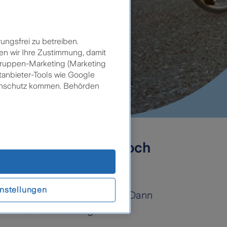
ungsfrei zu betreiben.
en wir Ihre Zustimmung, damit
lgruppen-Marketing (Marketing
tanbieter-Tools wie Google
tenschutz kommen. Behörden
 dich, sondern auch noch
nstellungen
ner Freizeit damit unterwegs? Dann
lz-Bike-Versicherung.