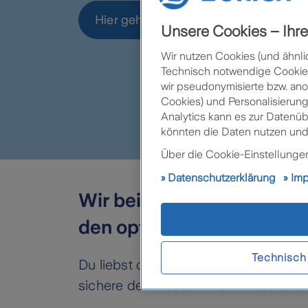
Hier geht's zur Schadenmeldung
Unsere Cookies – Ihre 
Wir nutzen Cookies (und ähnli
Technisch notwendige Cookies 
wir pseudonymisierte bzw. ano
Cookies) und Personalisierung
Analytics kann es zur Datenü
könnten die Daten nutzen und
Über die Cookie-Einstellungen 
Datenschutzerklärung
Im
Wir bei Intersport Pilz ha
den optimalen Schutz zu e
Technisch
Du liebst dein neues Bike über alles 
sichere dein neues Bike am besten do