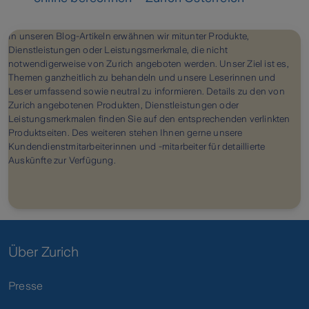
In unseren Blog-Artikeln erwähnen wir mitunter Produkte,
Dienstleistungen oder Leistungsmerkmale, die nicht
notwendigerweise von Zurich angeboten werden. Unser Ziel ist es,
Themen ganzheitlich zu behandeln und unsere Leserinnen und
Leser umfassend sowie neutral zu informieren. Details zu den von
Zurich angebotenen Produkten, Dienstleistungen oder
Leistungsmerkmalen finden Sie auf den entsprechenden verlinkten
Produktseiten. Des weiteren stehen Ihnen gerne unsere
Kundendienstmitarbeiterinnen und -mitarbeiter für detaillierte
Auskünfte zur Verfügung.
Über Zurich
Presse