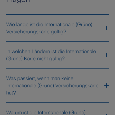
Wie lange ist die Internationale (Grüne)
Versicherungskarte gültig?
Eine Grüne Versicherungskarte hat eine
In welchen Ländern ist die Internationale
Laufzeit von zwei Jahren. Nach Ablauf
(Grüne) Karte nicht gültig?
können Sie kostenfrei eine neue
Versicherungskarte bei Ihrer Versicherung
Beim Kosovo handelt es sich um einen
anfordern.
Was passiert, wenn man keine
Sonderfall: Hier ist keine Grüne
Internationale (Grüne) Versicherungskarte
Versicherungskarte gültig, stattdessen muss
bei der Einreise eine Grenzversicherung
hat?
abgeschlossen werden.
Reisen Sie in ein Ausland ohne Grüne
In einigen Ländern wie Russland, Tunesien
Warum ist die Internationale (Grüne)
Versicherungskarte, obwohl die Karte dort