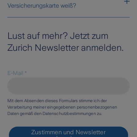
oder die Türkei braucht es eine spezielle,
Versicherungskarte weiß?
Pflicht ist, müssen Sie bei der Einreise eine
Große Grüne Versicherungskarte. Hier sind
kostenpflichtige Grenzversicherung
umfassendere Informationen enthalten.
Im Jahr 2020 wurde die Grüne
abschließen. Versuchen Sie, diesen Umstand
Versicherungskarte weiß bzw. schwarz-weiß,
zu vermeiden.
Lust auf mehr? Jetzt zum
damit Autofahrerinnen und Autofahrer die
Zurich Newsletter anmelden.
Karte unkompliziert selbst ausdrucken und
mit sich führen können.
E-Mail
*
Mit dem Absenden dieses Formulars stimme ich der
Verarbeitung meiner eingegebenen personenbezogenen
Daten gemäß den
Datenschutzbestimmungen
zu.