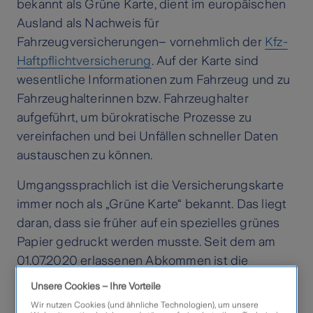
bekannt als Grüne Karte, dient im europäischen
Ausland als Nachweis für
Fahrzeugversicherungen– vornehmlich der
Kfz-
Haftpflichtversicherung
. Auf der Karte sind
wesentliche Informationen zum Fahrzeug und zu
Fahrzeughalterinnen bzw. Fahrzeughalter
aufgeführt, um bürokratische Prozesse zu
vereinfachen und bei Unfällen schneller Daten
austauschen zu können.
Umgangssprachlich ist die Versicherungskarte
immer noch als „Grüne Karte“ bekannt. Das liegt
daran, dass sie früher auf ein spezielles grünes
Papier gedruckt werden musste. Seit dem am
01.07.2020 erlassenen Abkommen ist die
Versicherungskarte schwarz und weiß.
Unsere Cookies – Ihre Vorteile
Hintergrund ist, dass Fahrzeughalterinnen und
Wir nutzen Cookies (und ähnliche Technologien), um unsere