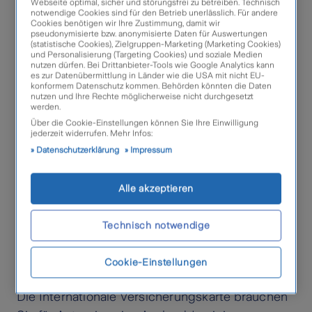
Fahrzeughalter die Versicherungskarte ganz
Webseite optimal, sicher und störungsfrei zu betreiben. Technisch
notwendige Cookies sind für den Betrieb unerlässlich. Für andere
einfach bei sich zu Hause ausdrucken können.
Cookies benötigen wir Ihre Zustimmung, damit wir
pseudonymisierte bzw. anonymisierte Daten für Auswertungen
(statistische Cookies), Zielgruppen-Marketing (Marketing Cookies)
Die Internationale Versicherungskarte existiert in
und Personalisierung (Targeting Cookies) und soziale Medien
nutzen dürfen. Bei Drittanbieter-Tools wie Google Analytics kann
einer kleinen und einer großen Ausführung. Die
es zur Datenübermittlung in Länder wie die USA mit nicht EU-
konformem Datenschutz kommen. Behörden könnten die Daten
„Große Karte“ beinhaltet umfassendere
nutzen und Ihre Rechte möglicherweise nicht durchgesetzt
werden.
Informationen. Einige europäische Länder
Über die Cookie-Einstellungen können Sie Ihre Einwilligung
fordern das Mitführen der Großen Grünen Karte.
jederzeit widerrufen. Mehr Infos:
Datenschutzerklärung
Impressum
Achtung:
Die Grüne Versicherungskarte müssen
Sie stets in Papierform bei sich führen. Ein
Alle akzeptieren
Handyfoto reicht beispielsweise nicht aus.
Wozu brauche ich eine
Technisch notwendige
Internationale (Grüne) Karte?
Cookie-Einstellungen
Die Internationale Versicherungskarte brauchen