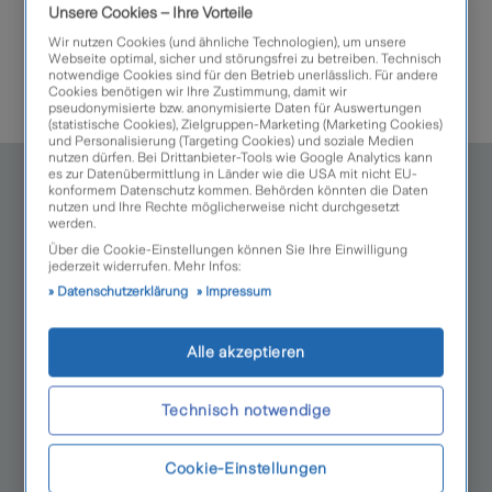
Unsere Cookies – Ihre Vorteile
Ersatzchauffeur für die Heimreise bei
Wir nutzen Cookies (und ähnliche Technologien), um unsere
Webseite optimal, sicher und störungsfrei zu betreiben. Technisch
Fahrerausfall
notwendige Cookies sind für den Betrieb unerlässlich. Für andere
Cookies benötigen wir Ihre Zustimmung, damit wir
pseudonymisierte bzw. anonymisierte Daten für Auswertungen
(statistische Cookies), Zielgruppen-Marketing (Marketing Cookies)
und Personalisierung (Targeting Cookies) und soziale Medien
So geht's weiter
nutzen dürfen. Bei Drittanbieter-Tools wie Google Analytics kann
es zur Datenübermittlung in Länder wie die USA mit nicht EU-
konformem Datenschutz kommen. Behörden könnten die Daten
nutzen und Ihre Rechte möglicherweise nicht durchgesetzt
werden.
Über die Cookie-Einstellungen können Sie Ihre Einwilligung
jederzeit widerrufen. Mehr Infos:
Datenschutzerklärung
Impressum
Alle akzeptieren
Direkt online abschließen
Technisch notwendige
Jetzt berechnen
Cookie-Einstellungen