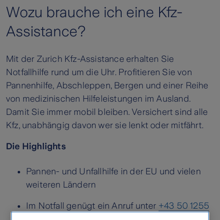
Wozu brauche ich eine Kfz-
Assistance?
Mit der Zurich Kfz-Assistance erhalten Sie
Notfallhilfe rund um die Uhr. Profitieren Sie von
Pannenhilfe, Abschleppen, Bergen und einer Reihe
von medizinischen Hilfeleistungen im Ausland.
Damit Sie immer mobil bleiben. Versichert sind alle
Kfz, unabhängig davon wer sie lenkt oder mitfährt.
Die Highlights
Pannen- und Unfallhilfe in der EU und vielen
weiteren Ländern
Im Notfall genügt ein Anruf unter
+43 50 1255
1255
, und das rund um die Uhr