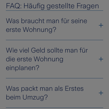
FAQ: Häufig gestellte Fragen
Was braucht man für seine
erste Wohnung?
Für die erste eigene Wohnung brauchen Sie
Wie viel Geld sollte man für
vor allem eine solide Grundausstattung und
eine gute Organisation.
die erste Wohnung
einplanen?
Dazu zählen Möbel und
Haushaltsgegenstände für Schlafen, Kochen
und Hygiene sowie laufende Verträge für
Das hängt stark von Wohnort,
Strom, Internet und Heizung.
Was packt man als Erstes
Wohnungsgröße und Lebensstil ab.
beim Umzug?
Ebenso wichtig sind eine
Als Faustregel gilt: Die
Miete sollte
Haushaltsversicherung inkl. private
höchstens ein Drittel des monatlichen