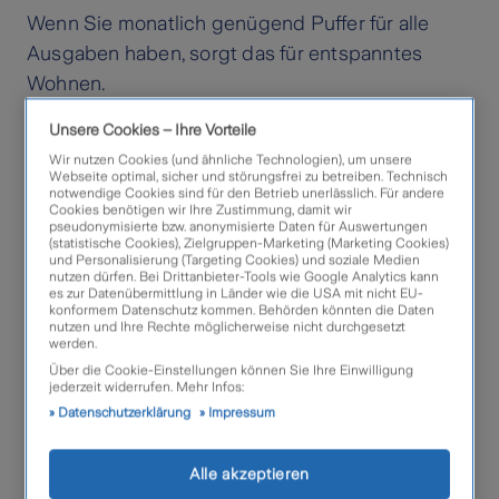
Wenn Sie monatlich genügend Puffer für alle
Ausgaben haben, sorgt das für entspanntes
Wohnen.
Unsere Cookies – Ihre Vorteile
Wir nutzen Cookies (und ähnliche Technologien), um unsere
Finanzielle Planung
Webseite optimal, sicher und störungsfrei zu betreiben. Technisch
notwendige Cookies sind für den Betrieb unerlässlich. Für andere
Cookies benötigen wir Ihre Zustimmung, damit wir
pseudonymisierte bzw. anonymisierte Daten für Auswertungen
Die folgenden Punkte helfen Ihnen dabei, bei
(statistische Cookies), Zielgruppen-Marketing (Marketing Cookies)
und Personalisierung (Targeting Cookies) und soziale Medien
Ihren Ausgaben realistisch zu bleiben und Ihr
nutzen dürfen. Bei Drittanbieter-Tools wie Google Analytics kann
es zur Datenübermittlung in Länder wie die USA mit nicht EU-
Budget im Blick zu behalten:
konformem Datenschutz kommen. Behörden könnten die Daten
nutzen und Ihre Rechte möglicherweise nicht durchgesetzt
werden.
Monatliche Fixkosten klar benennen
:
Über die Cookie-Einstellungen können Sie Ihre Einwilligung
Neben der Miete kommen regelmäßige
jederzeit widerrufen. Mehr Infos:
Datenschutzerklärung
Impressum
Ausgaben für Strom, Heizung, Internet,
Handy, Versicherungen und den ORF-
Alle akzeptieren
Beitrag hinzu.